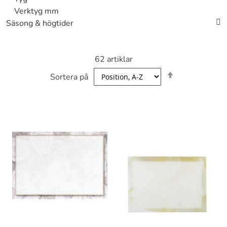
Verktyg mm
Säsong & högtider
62
artiklar
Sätt
Sortera på
fallande
sortering