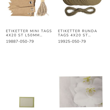
ETIKETTER MINI TAGS
ETIKETTER RUNDA
4X20 ST L50MM
TAGS 4X20 ST
B12MM
B50MM
19887-050-79
19925-050-79