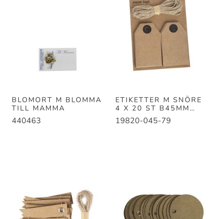
BLOMORT M BLOMMA
ETIKETTER M SNÖRE
TILL MAMMA
4 X 20 ST B45MM
H75MM
440463
19820-045-79