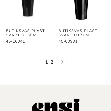
BUTIKSVAS PLAST
BUTIKSVAS PLAST
SVART D15CM
SVART D17CM
H25CM
H35CM
45-10041
45-00901
Sida
Du läser för närvarande sida
Sida
Sida
Nästa
1
2