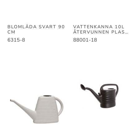
BLOMLÅDA SVART 90
VATTENKANNA 10L
CM
ÅTERVUNNEN PLAST
SVART
6315-8
88001-18