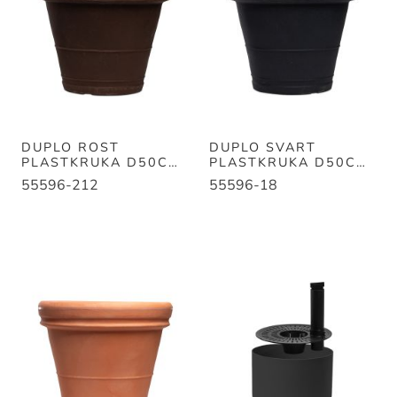
DUPLO ROST
DUPLO SVART
PLASTKRUKA D50CM
PLASTKRUKA D50CM
H45CM
H45CM
55596-212
55596-18