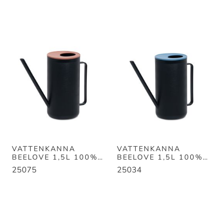
VATTENKANNA
VATTENKANNA
BEELOVE 1,5L 100%
BEELOVE 1,5L 100%
RECYCLED
RECYCLED.SVART/BL
25075
25034
SVART/ORANG
Å