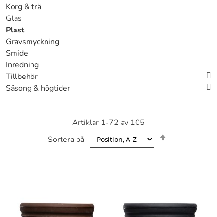
Korg & trä
Glas
Plast
Gravsmyckning
Smide
Inredning
Tillbehör
Säsong & högtider
Artiklar
1
-
72
av
105
Sätt
Sortera på
fallande
sortering