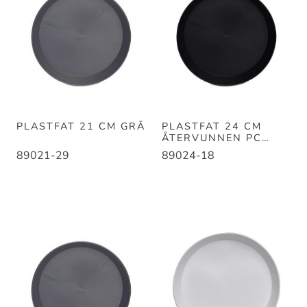
PLASTFAT 21 CM GRÅ
PLASTFAT 24 CM
ÅTERVUNNEN PC
SVART
89021-29
89024-18