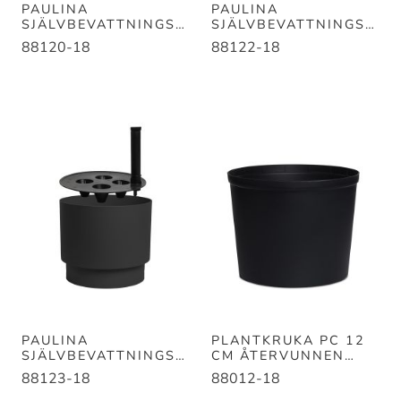
PAULINA
PAULINA
SJÄLVBEVATTNINGSK
SJÄLVBEVATTNINGSK
RUKA SVART D20*
RUKA SVART D30*
88120-18
88122-18
L17
L30
PAULINA
PLANTKRUKA PC 12
SJÄLVBEVATTNINGSK
CM ÅTERVUNNEN
RUKA SVART D40*
PLAST SVART
88123-18
88012-18
L35