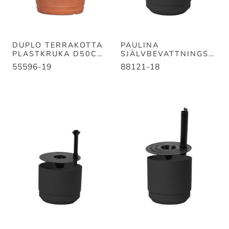
DUPLO TERRAKOTTA
PAULINA
PLASTKRUKA D50CM
SJÄLVBEVATTNINGSK
H45CM
RUKA D25* H21
55596-19
88121-18