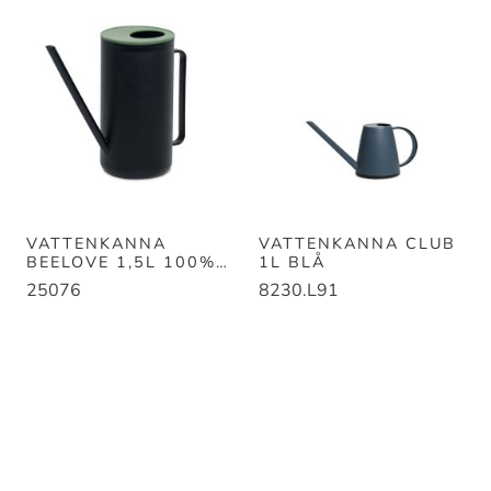
VATTENKANNA
VATTENKANNA CLUB
BEELOVE 1,5L 100%
1L BLÅ
RECYCLED.SVART/GR
25076
8230.L91
ÖN