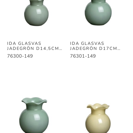
IDA GLASVAS
IDA GLASVAS
JADEGRÖN D14,5CM
JADEGRÖN D17CM
H14,5CM
H16CM
76300-149
76301-149