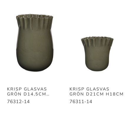
KRISP GLASVAS
KRISP GLASVAS
GRÖN D14,5CM
GRÖN D21CM H18CM
H21CM
76312-14
76311-14