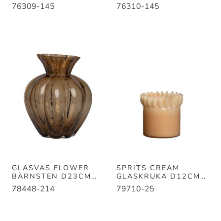
GRÖN D12CM H15CM
GRÖN D14CM H20CM
76309-145
76310-145
GLASVAS FLOWER
SPRITS CREAM
BÄRNSTEN D23CM
GLASKRUKA D12CM
H27,5CM
H11CM
78448-214
79710-25