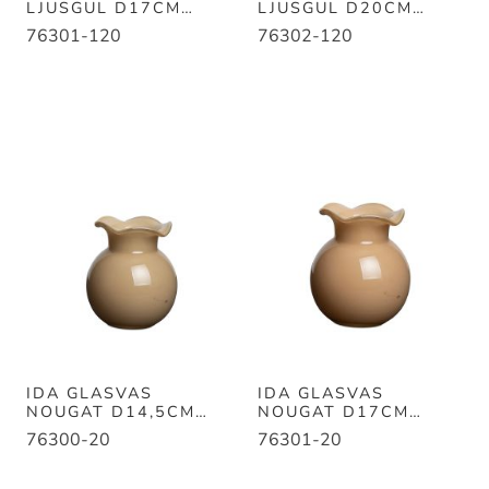
LJUSGUL D17CM
LJUSGUL D20CM
H16CM
H23CM
76301-120
76302-120
IDA GLASVAS
IDA GLASVAS
NOUGAT D14,5CM
NOUGAT D17CM
H14,5CM
H16CM
76300-20
76301-20