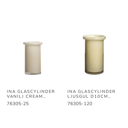
INA GLASCYLINDER
INA GLASCYLINDER
VANILJ CREAM
LJUSGUL D10CM
D10CM H20CM
H20CM
76305-25
76305-120