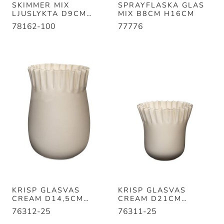
SKIMMER MIX
SPRAYFLASKA GLAS
LJUSLYKTA D9CM
MIX B8CM H16CM
H9CM
78162-100
77776
KRISP GLASVAS
KRISP GLASVAS
CREAM D14,5CM
CREAM D21CM
H21CM
H18CM
76312-25
76311-25