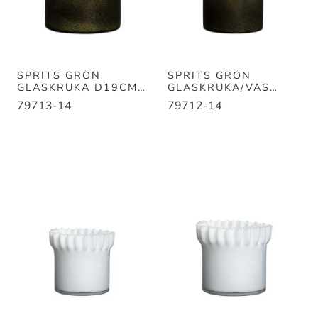
SPRITS GRÖN
SPRITS GRÖN
GLASKRUKA D19CM
GLASKRUKA/VAS
H19CM
D16CM H17CM
79713-14
79712-14