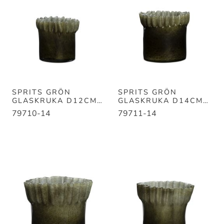
SPRITS GRÖN
SPRITS GRÖN
GLASKRUKA D12CM
GLASKRUKA D14CM
H11CM
H13CM
79710-14
79711-14