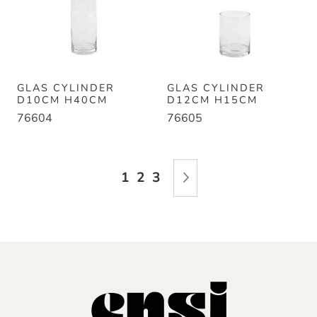
GLAS CYLINDER
GLAS CYLINDER
D10CM H40CM
D12CM H15CM
76604
76605
Sida
Du läser för närvarande sidan
Sida
Sida
Sida
Nästa
1
2
3