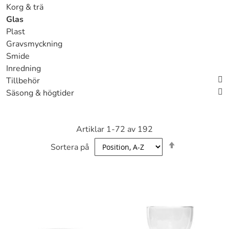
Korg & trä
Glas
Plast
Gravsmyckning
Smide
Inredning
Tillbehör
Säsong & högtider
Artiklar
1
-
72
av
192
Sätt
Sortera på
fallande
sortering