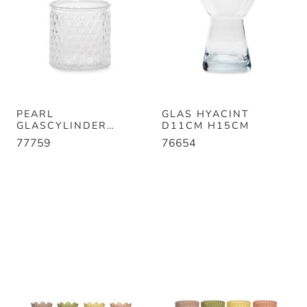
PEARL
GLAS HYACINT
GLASCYLINDER
D11CM H15CM
D12,5CM H12,5CM
77759
76654