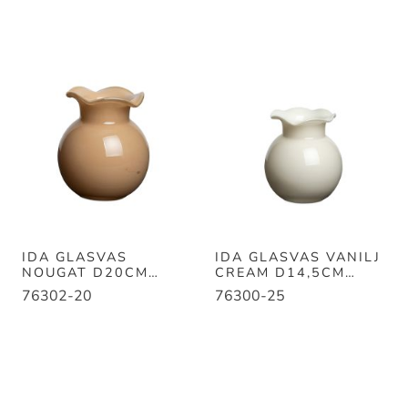
IDA GLASVAS
IDA GLASVAS VANILJ
NOUGAT D20CM
CREAM D14,5CM
H23CM
H14,5CM
76302-20
76300-25