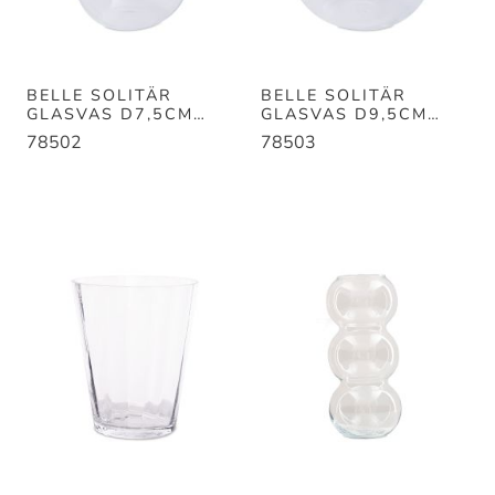
BELLE SOLITÄR
BELLE SOLITÄR
GLASVAS D7,5CM
GLASVAS D9,5CM
H7CM
H9CM
78502
78503