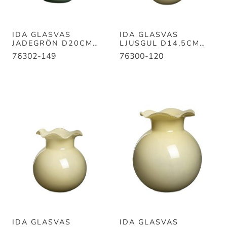
IDA GLASVAS
IDA GLASVAS
JADEGRÖN D20CM
LJUSGUL D14,5CM
H23CM
H14,5CM
76302-149
76300-120
IDA GLASVAS
IDA GLASVAS