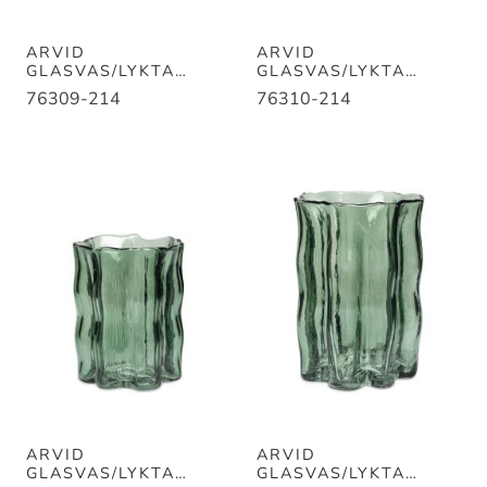
ARVID
ARVID
GLASVAS/LYKTA
GLASVAS/LYKTA
AMBER D12CM
AMBER D14CM
76309-214
76310-214
H15CM
H20CM
ARVID
ARVID
GLASVAS/LYKTA
GLASVAS/LYKTA