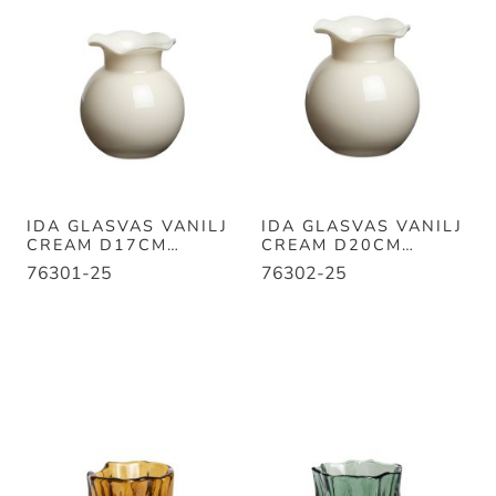
IDA GLASVAS VANILJ
IDA GLASVAS VANILJ
CREAM D17CM
CREAM D20CM
H16CM
H23CM
76301-25
76302-25