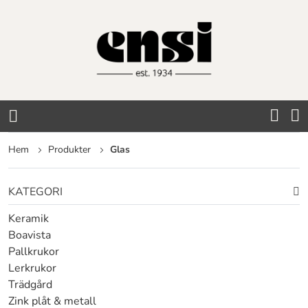
Hoppa
till
innehållet
Hem
Produkter
Glas
KATEGORI
Keramik
Boavista
Pallkrukor
Lerkrukor
Trädgård
Zink plåt & metall