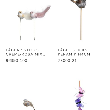
FÅGLAR STICKS
FÅGEL STICKS
CREME/ROSA MIX
KERAMIK H4CM
B11CM
96390-100
73000-21