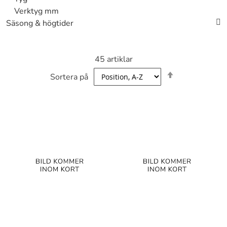
Verktyg mm
Säsong & högtider
45
artiklar
Sätt
Sortera på
fallande
sortering