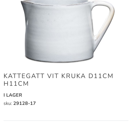
Hoppa
KATTEGATT VIT KRUKA D11CM
till
H11CM
början
av
I LAGER
bildgalleriet
sku:
29128-17