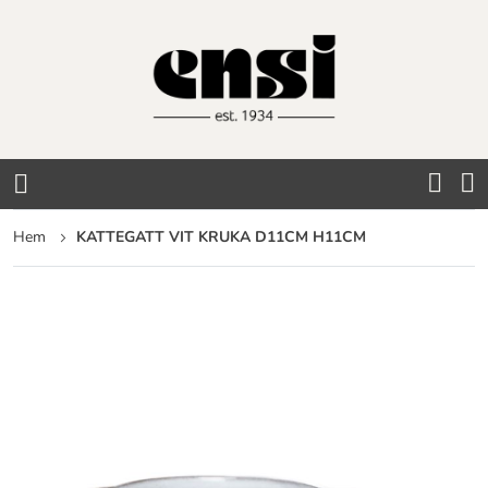
Hoppa
till
innehållet
Hem
KATTEGATT VIT KRUKA D11CM H11CM
Hoppa
till
slutet
av
bildgalleriet