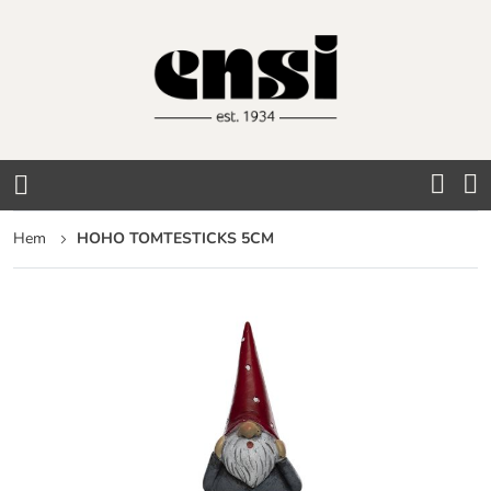
Hoppa
till
innehållet
Hem
HOHO TOMTESTICKS 5CM
Hoppa
till
slutet
av
bildgalleriet