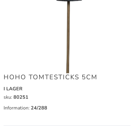
Hoppa
HOHO TOMTESTICKS 5CM
till
början
I LAGER
av
sku:
80251
bildgalleriet
Information:
24/288